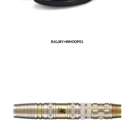
BALMY×WHOOP01