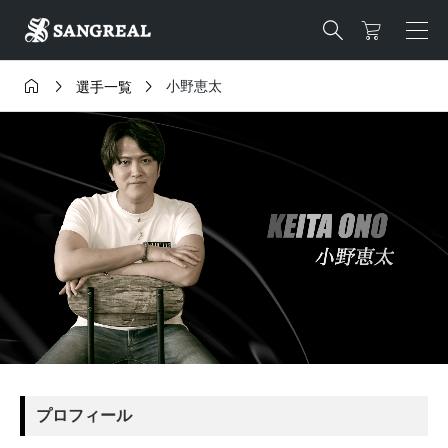




小野恵太
選手一覧
プロフィール