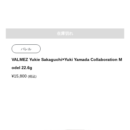
在庫切れ
バレル
VALMEZ Yukie Sakaguchi×Yuki Yamada Collaboration M
odel 22.6g
¥
15,800
(税込)