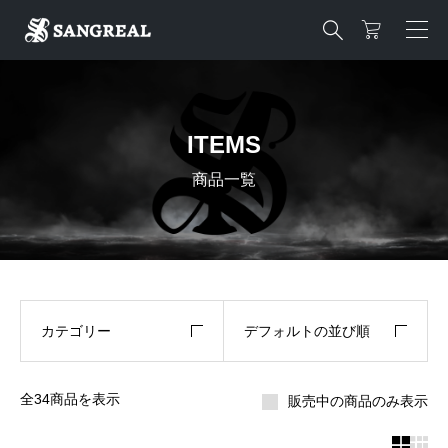

ITEMS
商品一覧
カテゴリー
デフォルトの並び順
全34商品を表示
販売中の商品のみ表示

