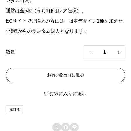
ンダム封入。
通常は全5種（うち1種はレア仕様）、
ECサイトでご購入の方には、限定デザイン1種を加えた
全6種からのランダム封入となります。
数量
V
i
お買い物カゴに追加
V
i
お気に入りに追加
D
N
溝口渚
A
G


