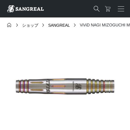





ViViD NAGI MIZOGUCHI M
ショップ
SANGREAL