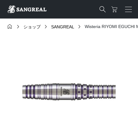





Wisteria RIYOMI EGUCHI 
ショップ
SANGREAL